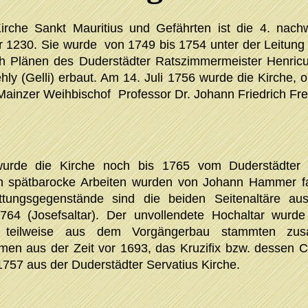
irche Sankt Mauritius und Gefährten ist die 4. nach
r 1230. Sie wurde
von 1749 bis 1754 unter der Leitung
ch Plänen des Duderstädter Ratszimmermeister Henric
ehly (Gelli) erbaut. Am 14. Juli 1756 wurde die Kirche, 
 Mainzer Weihbischof
Professor Dr. Johann Friedrich Fr
urde die Kirche noch bis 1765 vom Duderstädter
n spätbarocke Arbeiten wurden von Johann Hammer far
tattungsgegenstände sind die beiden Seitenaltäre a
1764 (Josefsaltar). Der unvollendete Hochaltar wurd
ie teilweise aus dem Vorgängerbau stammten zus
men aus der Zeit vor 1693, das Kruzifix bzw. dessen
1757 aus der Duderstädter Servatius Kirche.