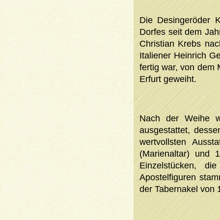
Die Desingeröder K
Dorfes seit dem Jah
Christian Krebs na
Italiener Heinrich G
fertig war, von dem
Erfurt geweiht.
Nach der Weihe w
ausgestattet, desse
wertvollsten Auss
(Marienaltar) und 
Einzelstücken, d
Apostelfiguren stam
der Tabernakel von 